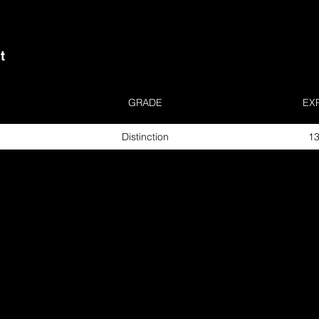
t
GRADE
EX
Distinction
13